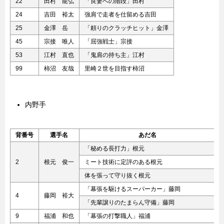
22
田村 龍弘
「良妻への階段」田村
24
吉田 裕太
強肩で走者を仕留める吉田
25
金澤 岳
「頼りのクラッチヒット」金澤
45
宗接 唯人
「屈強戦士」宗接
53
江村 直也
「鬼肩の持ち主」江村
99
柿沼 友哉
里崎２世を目指す柿沼
内野手
背番号
選手名
あだ名
「秘める長打力」根元
2
根元 俊一
ミート技術に定評のある根元
体を張って守り抜く根元
「幕張を駆けるスーパーカー」藤岡
4
藤岡 裕大
「先輩譲りのたまらん守備」藤岡
9
福浦 和也
「幕張の打撃職人」福浦