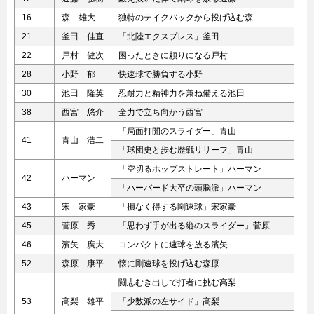
16
森 雄大
独特のテイクバックから投げ込む森
21
釜田 佳直
「北陸エクスプレス」釜田
22
戸村 健次
困ったときに頼りになる戸村
28
小野 郁
快速球で勝負する小野
30
池田 隆英
忍耐力と精神力を兼ね備える池田
38
西宮 悠介
全力で立ち向かう西宮
「局面打開のスライダー」青山
41
青山 浩二
「球団史と歩む歴戦リリーフ」青山
「空切るホップストレート」ハーマン
42
ハーマン
「ハーバード大卒の頭脳派」ハーマン
43
宋 家豪
「損なく得する剛速球」宋家豪
45
菅原 秀
「思わず手が出る縦のスライダー」菅原
46
濱矢 廣大
コンパクトに速球を放る濱矢
52
森原 康平
懐に剛速球を投げ込む森原
闘志むき出しで打者に挑む高梨
53
高梨 雄平
「少数派の左サイド」高梨