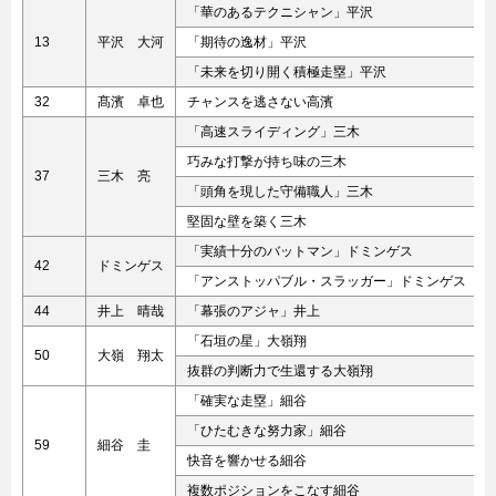
「華のあるテクニシャン」平沢
13
平沢 大河
「期待の逸材」平沢
「未来を切り開く積極走塁」平沢
32
髙濱 卓也
チャンスを逃さない高濱
「高速スライディング」三木
巧みな打撃が持ち味の三木
37
三木 亮
「頭角を現した守備職人」三木
堅固な壁を築く三木
「実績十分のバットマン」ドミンゲス
42
ドミンゲス
「アンストッパブル・スラッガー」ドミンゲス
44
井上 晴哉
「幕張のアジャ」井上
「石垣の星」大嶺翔
50
大嶺 翔太
抜群の判断力で生還する大嶺翔
「確実な走塁」細谷
「ひたむきな努力家」細谷
59
細谷 圭
快音を響かせる細谷
複数ポジションをこなす細谷