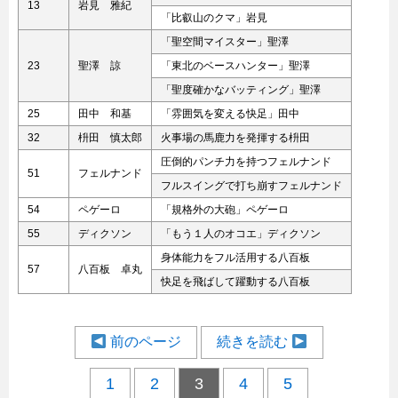
13
岩見 雅紀
「比叡山のクマ」岩見
「聖空間マイスター」聖澤
23
聖澤 諒
「東北のベースハンター」聖澤
「聖度確かなバッティング」聖澤
25
田中 和基
「雰囲気を変える快足」田中
32
枡田 慎太郎
火事場の馬鹿力を発揮する枡田
圧倒的パンチ力を持つフェルナンド
51
フェルナンド
フルスイングで打ち崩すフェルナンド
54
ペゲーロ
「規格外の大砲」ペゲーロ
55
ディクソン
「もう１人のオコエ」ディクソン
身体能力をフル活用する八百板
57
八百板 卓丸
快足を飛ばして躍動する八百板
前のページ
続きを読む
1
2
3
4
5