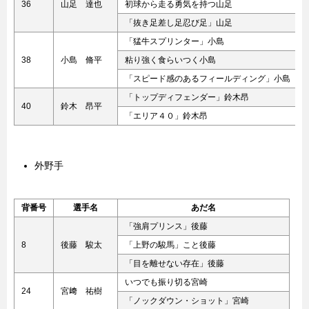
36
山足 達也
初球から走る勇気を持つ山足
「抜き足差し足忍び足」山足
「猛牛スプリンター」小島
38
小島 脩平
粘り強く食らいつく小島
「スピード感のあるフィールディング」小島
「トップディフェンダー」鈴木昂
40
鈴木 昂平
「エリア４０」鈴木昂
外野手
背番号
選手名
あだ名
「強肩プリンス」後藤
8
後藤 駿太
「上野の駿馬」こと後藤
「目を離せない存在」後藤
いつでも振り切る宮崎
24
宮﨑 祐樹
「ノックダウン・ショット」宮崎