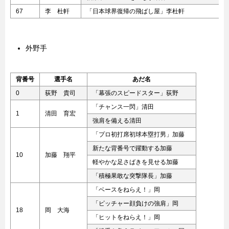
67
李 杜軒
「日本球界復帰の飛ばし屋」李杜軒
外野手
背番号
選手名
あだ名
0
荻野 貴司
「幕張のスピードスター」荻野
「チャンス一閃」清田
1
清田 育宏
強肩を備える清田
「プロ初打席初球本塁打男」加藤
新たな背番号で躍動する加藤
10
加藤 翔平
軽やかな足さばきを見せる加藤
「積極果敢な突撃隊長」加藤
「ベースをねらえ！」岡
「ピッチャー顔負けの強肩」岡
18
岡 大海
「ヒットをねらえ！」岡