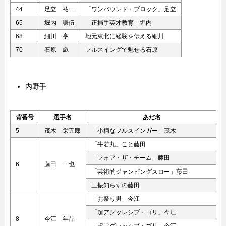
44
足立 祐一
「ワンバウンド・ブロック」足立
65
堀内 謙伍
「正捕手英才教育」堀内
68
細川 亨
地元東北に経験を伝える細川
70
石原 彪
フルスイングで魅せる石原
内野手
背番号
選手名
あだ名
5
茂木 栄五郎
「小柄なフルスインガー」茂木
「牛若丸」こと藤田
「フォア・ザ・チーム」藤田
6
藤田 一也
「芸術的ジャンピングスロー」藤田
三振知らずの藤田
「お祭り男」今江
「超アグッレシブ・ゴリ」今江
8
今江 年晶