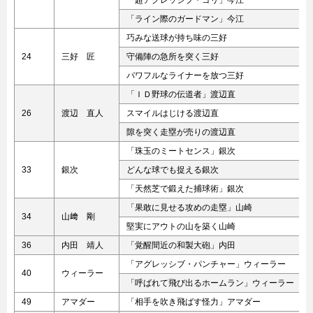
「超アグレッシブ・ゴリ」今江
「ライン際のガードマン」今江
巧みな送球が持ち味の三好
24
三好 匠
守備陣の急所を突く三好
パワフルなライナーを放つ三好
「ＩＤ野球の伝道者」渡辺直
26
渡辺 直人
スマイルはじける渡辺直
隙を突く走塁が売りの渡辺直
「珠玉のミートセンス」銀次
33
銀次
どんな球でも捉える銀次
「天然芝で鍛えた捕球術」銀次
「果敢に見せる攻めの走塁」山崎
34
山﨑 剛
堅実にアウトの山を築く山崎
36
内田 靖人
「覚醒間近の和製大砲」内田
「アグレッシブ・パンチャー」ウィーラー
40
ウィーラー
「呼ばれて飛び出るホームラン」ウィーラー
49
アマダー
「相手を吹き飛ばす怪力」アマダー