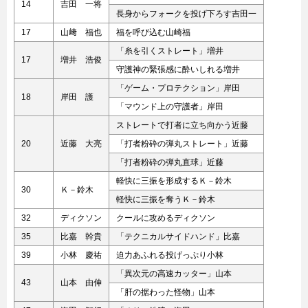
14
吉田 一将
長身からフォークを投げ下ろす吉田一
17
山﨑 福也
福を呼び込む山崎福
「糸を引くストレート」増井
17
増井 浩俊
守護神の緊張感に酔いしれる増井
「ゲーム・プロテクション」岸田
18
岸田 護
「マウンド上の守護者」岸田
ストレートで打者に立ち向かう近藤
20
近藤 大亮
「打者粉砕の弾丸ストレート」近藤
「打者粉砕の弾丸直球」近藤
軽快に三振を形成するＫ－鈴木
30
Ｋ－鈴木
軽快に三振を奪うＫ－鈴木
32
ディクソン
クールに攻めるディクソン
35
比嘉 幹貴
「テクニカルサイドハンド」比嘉
39
小林 慶祐
迫力あふれる投げっぷり小林
「異次元の高速カッター」山本
43
山本 由伸
「肝の据わった怪物」山本