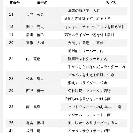
背番号
選手名
あだ名
「幕張の海坊主」大谷
14
大谷 智久
多彩な変化球で打ち取る大谷
15
関谷 亮太
キレキレのチェンジアップを操る関谷
19
唐川 侑己
高速スライダーで芯を外す唐川
20
東條 大樹
「火消しに登場！」東條
「絶対的リリーバー」内
21
内 竜也
「歓喜呼ぶドクターＫ」内
「手がつけられない縦スライダー」内
「ブルペンを支える鉄腕」松永
28
松永 昂大
「消えるスライダー」松永
29
西野 勇士
「切れ味鋭いフォーク」西野
投げられる喜びをぶつける南
33
南 昌輝
「セットアッパーへのあゆみ」 南
「マグナム・ストレート」南
36
有吉 優樹
「風に吹かれるリリーバー」有吉
41
成田 翔
「イケメンサウスポー」成田