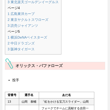
3
東北楽天ゴールデンイーグルス
ページ4
1
広島東洋カープ
2
東京ヤクルトスワローズ
3
読売ジャイアンツ
ページ5
1
横浜DeNAベイスターズ
2
中日ドラゴンズ
3
阪神タイガース
オリックス・バファローズ
投手
背番号
選手名
あだ名
13
山岡 泰輔
「虹をかける宝刀スライダー」山岡
フォークでチームに貢献する吉田一