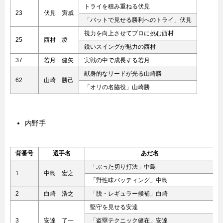
トライを積み重ねる伏見
23
伏見 寅威
「バットで見せる勝利へのトライ」伏見
視力を向上させてプロに挑む西村
25
西村 凌
鋭いスイングが魅力の西村
37
若月 健矢
実戦の中で成長する若月
献身的なリードが光る山崎勝
62
山崎 勝己
「オリの名脇役」山崎勝
内野手
背番号
選手名
あだ名
「ぶった切り打法」中島
1
中島 宏之
「野性味バッティング」中島
2
白崎 浩之
「脱・レギュラー候補」白崎
堅守を見せる安達
3
安達 了一
「盗塁テクニック健在」安達