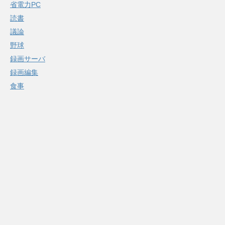
省電力PC
読書
議論
野球
録画サーバ
録画編集
食事