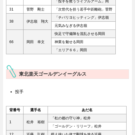
「投手を救うライフルアーム」岡
31
菅野 剛士
「次世代を担う若手中距離砲」菅野
「チバリヨヒッティング」伊志嶺
38
伊志嶺 翔大
元気みなぎる伊志嶺
快足で守備陣を混乱させる岡田
66
岡田 幸文
神業を魅せる岡田
「エリア６６」岡田
東北楽天ゴールデンイーグルス
投手
背番号
選手名
あだ名
「杜の都の守り神」松井
1
松井 裕樹
「ゴールデン・リリーフ」松井
12
近藤 弘樹
鍛え抜いた体で剛球を放る近藤