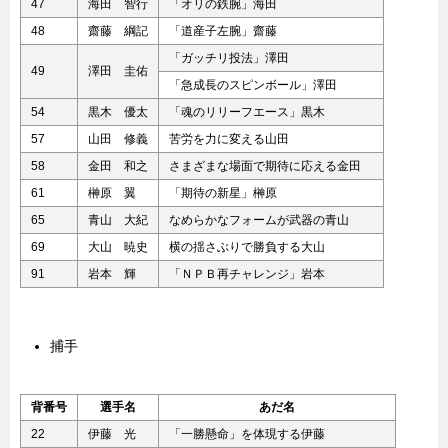
47
海田 智行
「オリの鉄腕」海田
48
齋藤 綱記
「道産子左腕」齋藤
「ガッチリ投法」澤田
49
澤田 圭佑
「急成長のスピンボール」澤田
54
黒木 優太
「魂のリリーフエース」黒木
57
山田 修義
苦労を力に変える山田
58
金田 和之
さまざまな場面で期待に応える金田
61
榊原 翼
「期待の新星」榊原
65
青山 大紀
なめらかなフォームが武器の青山
69
大山 暁史
横の揺さぶりで勝負する大山
91
岩本 輝
「ＮＰＢ再チャレンジ」岩本
捕手
背番号
選手名
あだ名
22
伊藤 光
「一勝懸命」を体現する伊藤