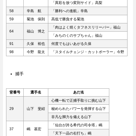
「異彩を放つ変則サイド」高梨
58
辛島 航
「勝利への進航」辛島
59
菊池 保則
高低で勝負する菊池
「肉はよく焼くタフネスリリーバー」福山
64
福山 博之
「みちのくのサブちゃん」福山
91
久保 裕也
何度でもはいあがる久保
98
今野 龍太
「スタイルチェンジ・カットボーラー」今野
捕手
背番号
選手名
あだ名
心機一転で正捕手取りに挑む山下
29
山下 斐紹
秘められたパワーを発揮する山下
非凡な脚力を備える山下
「仙台が誇る希代の司令塔」嶋
37
嶋 基宏
「天下一品の右打ち」嶋