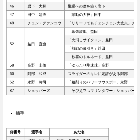
46
岩下 大輝
飛躍への礎を築く岩下
47
田中 靖洋
「躍動の力技」田中
49
チェン・グァンユウ
「リリーフでもチェンチェン大丈夫」チェ
「幕張旋風」益田
「火消しサイクロン」益田
52
益田 直也
「熱戦の幕引き」益田
「歓喜のトルネード」益田
58
高野 圭佑
「ゆったり剛速球」高野
60
阿部 和成
スライダーのキレに定評がある阿部
62
永野 将司
「粗削りのパワーサウスポー」永野
87
シェッパーズ
「そびえ立つマリンタワー」シェッパーズ
捕手
背番号
選手名
あだ名