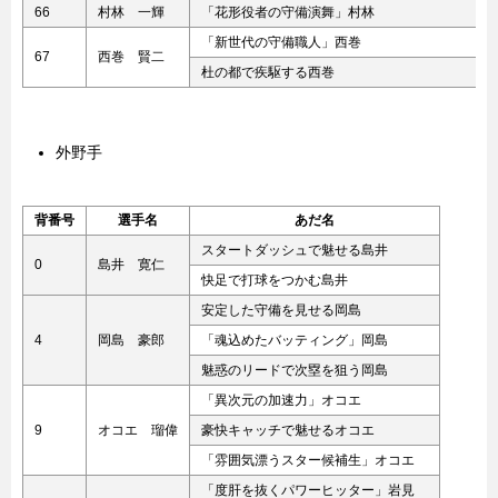
66
村林 一輝
「花形役者の守備演舞」村林
「新世代の守備職人」西巻
67
西巻 賢二
杜の都で疾駆する西巻
外野手
背番号
選手名
あだ名
スタートダッシュで魅せる島井
0
島井 寛仁
快足で打球をつかむ島井
安定した守備を見せる岡島
4
岡島 豪郎
「魂込めたバッティング」岡島
魅惑のリードで次塁を狙う岡島
「異次元の加速力」オコエ
9
オコエ 瑠偉
豪快キャッチで魅せるオコエ
「雰囲気漂うスター候補生」オコエ
「度肝を抜くパワーヒッター」岩見