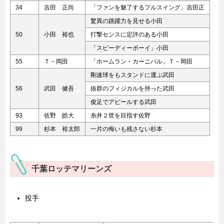
34
吉田 正尚
「ファンを魅了するフルスイング」吉田正
驚異の跳躍力を見せる小田
50
小田 裕也
打撃センスに定評のある小田
「スピーディーボーイ」小田
55
Ｔ－岡田
「ホームラン・カーニバル」Ｔ－岡田
剛速球をもスタンドに運ぶ武田
56
武田 健吾
抜群のフィジカルを持った武田
俊足でアピールする武田
93
佐野 皓大
糸井２世を目指す佐野
99
杉本 裕太郎
一片の悔いも残さない杉本
千葉ロッテマリーンズ
投手