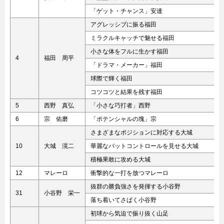
「ゲット・チャンス」安達
アグレッシブに振る福田
ミラクルキャッチで魅せる福田
小さな体をフルに生かす福田
4
福田 周平
「ドラマ・メーカー」福田
球際で輝く福田
コツコツと結果を残す福田
5
西野 真弘
「小さな巧打者」西野
6
宗 佑磨
「ポテンシャルの塊」宗
さまざまなポジションに対応する大城
10
大城 滉二
華麗なバットコントロールを見せる大城
積極果敢に攻める大城
12
マレーロ
衝撃的な一打を放つマレーロ
抜群の勝負強さを発揮する小谷野
31
小谷野 栄一
落ち着いてさばく小谷野
初球から気迫で振り抜く山足