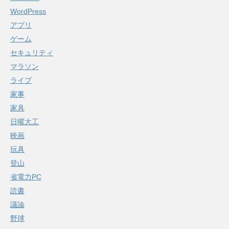
WordPress
アプリ
ゲーム
セキュリティ
マラソン
ライブ
家事
家具
日曜大工
映画
玩具
登山
省電力PC
読書
議論
野球