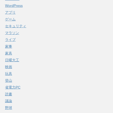
WordPress
アプリ
ゲーム
セキュリティ
マラソン
ライブ
家事
家具
日曜大工
映画
玩具
登山
省電力PC
読書
議論
野球