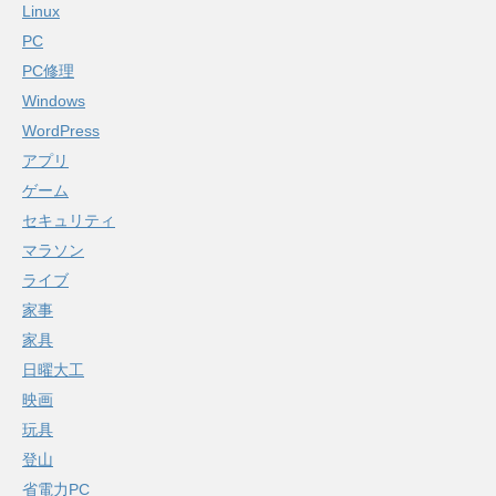
Linux
PC
PC修理
Windows
WordPress
アプリ
ゲーム
セキュリティ
マラソン
ライブ
家事
家具
日曜大工
映画
玩具
登山
省電力PC