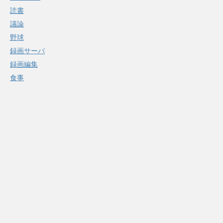
読書
議論
野球
録画サーバ
録画編集
食事