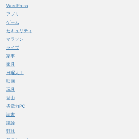
WordPress
アプリ
ゲーム
セキュリティ
マラソン
ライブ
家事
家具
日曜大工
映画
玩具
登山
省電力PC
読書
議論
野球