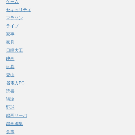
ゲーム
セキュリティ
マラソン
ライブ
家事
家具
日曜大工
映画
玩具
登山
省電力PC
読書
議論
野球
録画サーバ
録画編集
食事