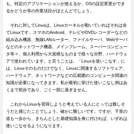
も、特定のアプリケーションが使えるか、OSの設定変更ができ
るかどうか等の作業項目がほとんどでしょう。
それに対してLinuxは、Linuxカーネルが動いていればそれは全
てLinuxです。スマホのAndroid、テレビやDVDレコーダーなどの
組み込み機器、無線LANルーター、ファイルサーバ、Webサーバ
などのネットワーク機器、メインフレーム、スーパーコンピュー
タ等々、個人利用から大規模なものまで様々な分野、ハードウェ
アで使われています。と言うことは、「Linuxを使いこなす」に
は、Linuxそのものだけでなく、Linuxに関連するソフトウェア、
ハードウェア、ネットワークなどの広範囲のコンピュータ関連の
知識が必要になってきます。私が最初に挙げた使いこなし例はあ
くまで初歩であり、ごく一部に過ぎません。
これからLinuxを習得しようと考えている人にとっては難しそ
うだと感じたことでしょう。確かに難しいです。ですが、千里の
道も一歩から、きちんとした基礎知識を身に付ければ、いずれは
使いこなせるようになります。