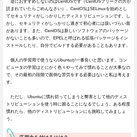
逆におすすめしないのはCentOSです（CentOSフリークの方が
読まれていたらごめんなさい）。CentOSはSELinuxを始めとし
てセキュリティがしっかりしたディストリビューションです。し
かし、セキュリティがしっかりし過ぎて初心者には扱いづらい面
があります。また、CentOSは新しいソフトウェアのパッケージ
がないことも多いので、EPELと呼ばれる拡張パッケージをイン
ストールしたり、自分でビルドする必要があることもあります。
個人の学習用で使うならUbuntuが一番良いと思います。コン
ピュータの学習はとにかく色々やってみて慣れることが大事なの
で、その最初の段階で面倒な苦労をする必要はないと私は考えま
す。
ただし、Ubuntuに慣れ切ってしまうと弊害として他のディス
トリビューションを使う時に困ることになるでしょう。ある程度
慣れたら、他のディストリビューションにも挑戦してみましょ
う。