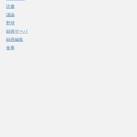
読書
議論
野球
録画サーバ
録画編集
食事