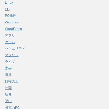
Linux
PC
PC修理
Windows
WordPress
アプリ
ゲーム
セキュリティ
マラソン
ライブ
家事
家具
日曜大工
映画
玩具
登山
省電力PC