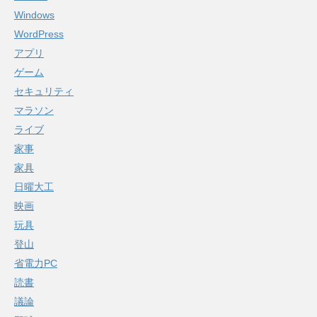
Windows
WordPress
アプリ
ゲーム
セキュリティ
マラソン
ライブ
家事
家具
日曜大工
映画
玩具
登山
省電力PC
読書
議論