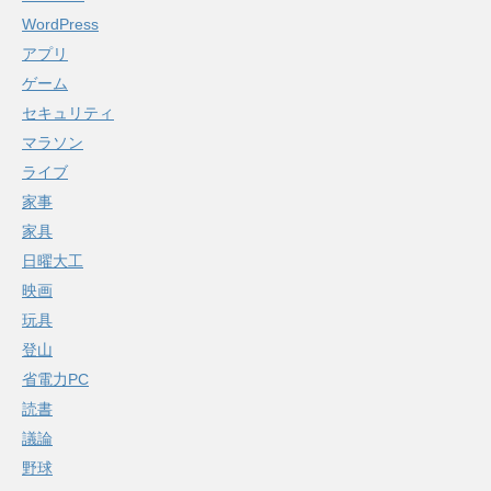
WordPress
アプリ
ゲーム
セキュリティ
マラソン
ライブ
家事
家具
日曜大工
映画
玩具
登山
省電力PC
読書
議論
野球