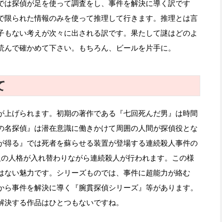
では探偵が足を使って調査をし、事件を解決に導く訳です
で限られた情報のみを使って推理して行きます。推理とは言
子もない考えが次々に出される訳です。果たして謎はどのよ
読んで確かめて下さい。もちろん、ビールを片手に。
て
が上げられます。初期の著作である『七回死んだ男』は時間
の名探偵』は潜在意識に働きかけて周囲の人間が探偵役とな
が得る』では死者を蘇らせる装置が登場する連続殺人事件の
人の人格が入れ替わりながら連続殺人が行われます。この様
はない魅力です。シリーズものでは、事件に超能力が絡む
から事件を解決に導く『腕貫探偵シリーズ』等があります。
解決する作品はひとつもないですね。