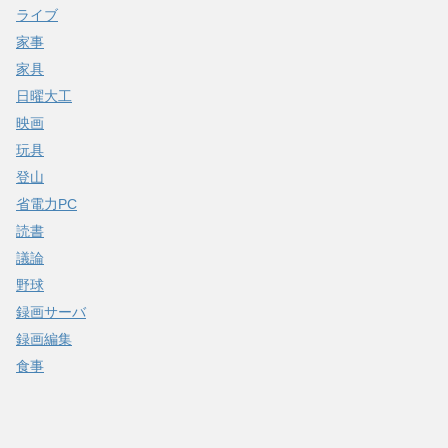
ライブ
家事
家具
日曜大工
映画
玩具
登山
省電力PC
読書
議論
野球
録画サーバ
録画編集
食事