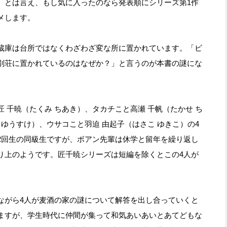
。とは言え、もし気に入ったのなら発表順にシリーズ第1作
メします。
蔵庫は台所ではなくわざわざ変な所に置かれています。「ビ
別荘に置かれているのはなぜか？」と言うのが本書の謎にな
千暁（たくみ ちあき）、タカチこと高瀬 千帆（たかせ ち
 ゆうすけ）、ウサコこと羽迫 由起子（はさこ ゆきこ）の4
2回生の同級生ですが、ボアン先輩は休学と留年を繰り返し
り上のようです。匠千暁シリーズは短編を除くとこの4人が
がら4人が麦酒の家の謎について解答を出し合っていくと
ますが、学生時代に仲間が集って和気あいあいとあてどもな