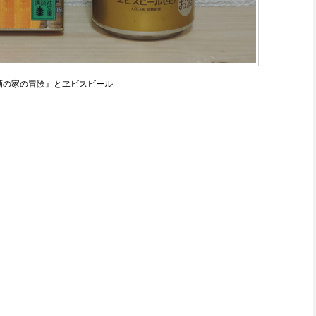
酒の家の冒険』とヱビスビール