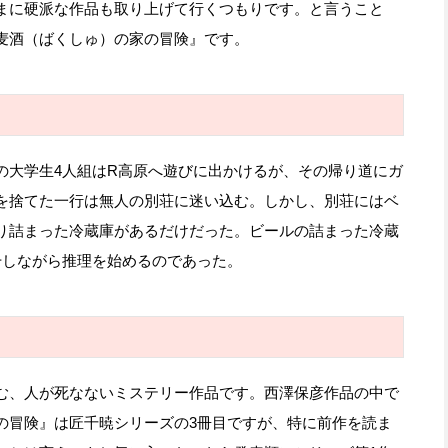
まに硬派な作品も取り上げて行くつもりです。と言うこと
麦酒（ばくしゅ）の家の冒険』です。
大学生4人組はR高原へ遊びに出かけるが、その帰り道にガ
を捨てた一行は無人の別荘に迷い込む。しかし、別荘にはベ
り詰まった冷蔵庫があるだけだった。ビールの詰まった冷蔵
干しながら推理を始めるのであった。
む、人が死なないミステリー作品です。西澤保彦作品の中で
の冒険』は匠千暁シリーズの3冊目ですが、特に前作を読ま