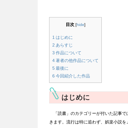
目次
[
hide
]
1
はじめに
2
あらすじ
3
作品について
4
著者の他作品について
5
最後に
6
今回紹介した作品
はじめに
「読書」のカテゴリーが付いた記事で
きます。流行は特に追わず、娯楽小説を