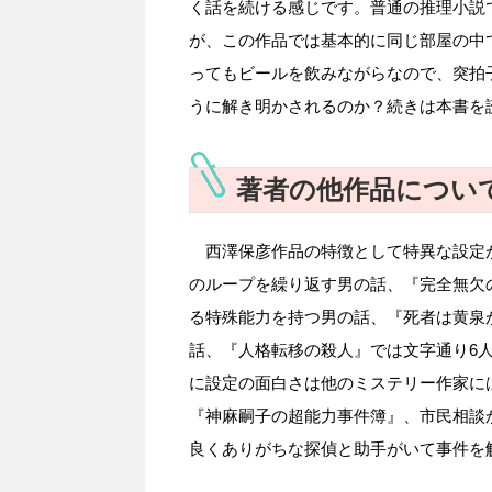
く話を続ける感じです。普通の推理小説
が、この作品では基本的に同じ部屋の中
ってもビールを飲みながらなので、突拍
うに解き明かされるのか？続きは本書を
著者の他作品につい
西澤保彦作品の特徴として特異な設定
のループを繰り返す男の話、『完全無欠
る特殊能力を持つ男の話、『死者は黄泉
話、『人格転移の殺人』では文字通り6
に設定の面白さは他のミステリー作家に
『神麻嗣子の超能力事件簿』、市民相談
良くありがちな探偵と助手がいて事件を