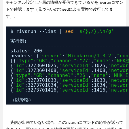
チャンネル設定した局の情報が受信できているかをrivarunコマン
ドで確認します（見づらいのでsedによる置換で改行してま
す）。
$ rivarun --list | 
sed
's/},/},\n/g'
実行例）
-----------------------------------------
status: 200
headers: {
"server"
:
"Mirakurun/1.3.2"
,
"con
[{
"type"
:
"GR"
,
"channel"
:
"27"
,
"name"
:
"NHK
{
"id"
:3273601025,
"serviceId"
:1025,
"networ
{
"id"
:3273601408,
"serviceId"
:1408,
"networ
{
"type"
:
"GR"
,
"channel"
:
"26"
,
"name"
:
"NHK 
{
"id"
:3273701033,
"serviceId"
:1033,
"networ
{
"id"
:3273701034,
"serviceId"
:1034,
"networ
{
"id"
:3273701416,
"serviceId"
:1416,
"networ
（以降略）
受信が出来ていない場合、このrivarunコマンドの応答が返って