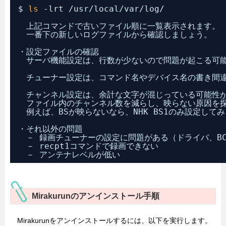
$ 
ls
-lrt 
/usr/local/var/log/
　上記コマンドで古いファイル順に一覧表示されます。
　一番下の新しいログファイルから確認しましょう。
・設定ファイルの確認
　サーバ機能設定は、行数が少ないので問題が起こる可
　チューナー設定は、コマンド名やデバイス名の書き間
　チャンネル設定は、余計な文字が混じっている可能性
　ファイル内のチャンネル数を減らし、映らない原因を
　例えば、BSが映らないなら、NHK BS1のみ設定して
・それ以外の問題
　－ 録画チューナーの設定に問題がある（ドライバ、BC
　－ recpt1コマンドで録画できない
　－ アンテナレベルが低い
Mirakurunのアンインストール手順
Mirakurunをアンインストールするには、以下を実行します。