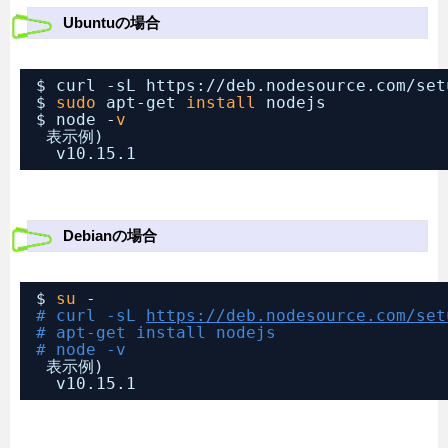
Ubuntuの場合
$ curl -sL https:
//deb
.nodesource.com
/set
$ 
sudo
apt-get 
install
nodejs
$ node -
v
表示例)
v10.15.1
Debianの場合
$ 
su
-
# curl -sL 
https://deb.nodesource.com/set
# apt-get install nodejs
# node -v
表示例)
v10.15.1