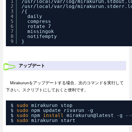
1
/usr/local/var/log/mirakurun
.stdout.l
2
/usr/local/var/log/mirakurun
.stderr.l
3
/{
4
daily
5
compress
6
rotate 7
7
missingok
8
notifempty
9
}
アップデート
Mirakurunをアップデートする場合、次のコマンドを実行して
下さい。スクリプトにしておくと便利です。
$ 
sudo
mirakurun stop
$ 
sudo
npm update rivarun -g
$ 
sudo
npm 
install
mirakurun@latest -g --
$ 
sudo
mirakurun start