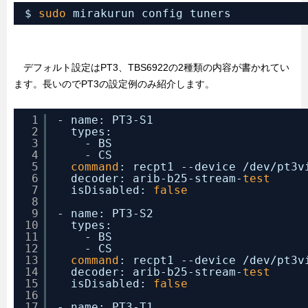
$ 
sudo
mirakurun config tuners
デフォルト設定はPT3、TBS6922の2種類の内容が書かれてい
ます。長いのでPT3の設定例のみ紹介します。
1
- name: PT3-S1
2
types:
3
- BS
4
- CS
5
command
: recpt1 --device 
/dev/pt3v
6
decoder: arib-b25-stream-
test
7
isDisabled: 
false
8
9
- name: PT3-S2
10
types:
11
- BS
12
- CS
13
command
: recpt1 --device 
/dev/pt3v
14
decoder: arib-b25-stream-
test
15
isDisabled: 
false
16
17
- name: PT3-T1