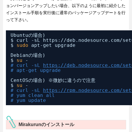
ョンバージョンアップしたい場合、以下のように最初に紹介した
インストール手順を実行後に通常のパッケージアップデートを行
って下さい。
Ubuntuの場合)
$ curl -sL https:
//deb
.nodesource.com
/set
$ 
sudo
apt-get upgrade
Debianの場合)
$ 
su
-
# curl -sL 
https://deb.nodesource.com/set
# apt-get upgrade
CentOSの場合) ※微妙に違うので注意
$ 
su
-
# curl -sL 
https://rpm.nodesource.com/set
# yum clean all
# yum update
Mirakurunのインストール