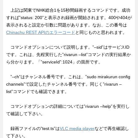
上記は関東でNHK総合1を15秒間録画するコマンドです。成功
すれば”status: 200”と表示され録画が開始されます。400や404が
表示されると設定か引数に問題があります。なお、この番号は
Chinachu REST APIのエラーコード
と同じものと思われます。
コマンドオプションについて説明します。”–sid”はサービスID
です。これは、先程実行した”rivarun –list”コマンドの実行結果か
ら分かります。「”serviceId”:1024」の箇所です。
”–ch”はチャンネル番号です。これは、”sudo mirakurun config
channels”で設定したチャンネル番号です。同じく”rivarun –
list”コマンドでも確認できます。
コマンドオプションの詳細については”rivarun –help”を実行し
て確認して下さい。
録画ファイルの”test.ts”は
VLC media player
などで再生確認し
て下さい。