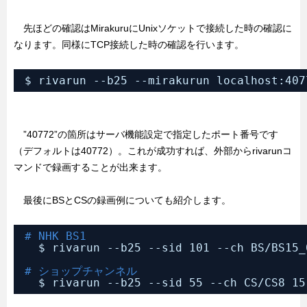
先ほどの確認はMirakuruにUnixソケットで接続した時の確認に
なります。同様にTCP接続した時の確認を行います。
$ rivarun --b25 --mirakurun localhost:407
”40772”の箇所はサーバ機能設定で指定したポート番号です
（デフォルトは40772）。これが成功すれば、外部からrivarunコ
マンドで録画することが出来ます。
最後にBSとCSの録画例についても紹介します。
# NHK BS1
$ rivarun --b25 --sid 101 --ch BS
/BS15_
# ショップチャンネル
$ rivarun --b25 --sid 55 --ch CS
/CS8
15