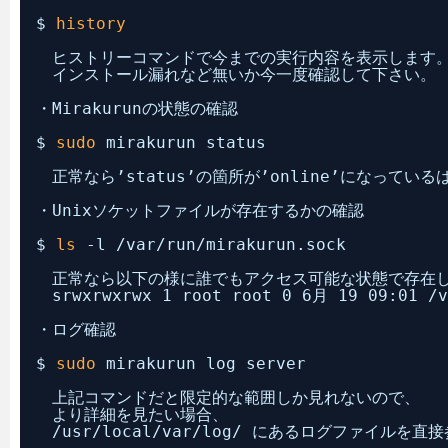
$ 
history
　ヒストリーコマンドで今までの実行内容を表示します
　インストール漏れなど無いか今一度確認して下さい。
・Mirakurunの状態の確認
$ 
sudo
mirakurun status
　正常なら’status’の箇所が’online’になってい
・Unixソケットファイルが存在するかの確認
$ 
ls
-l 
/var/run/mirakurun
.sock
　正常なら以下の様に誰でもアクセス可能な状態で存在
　srwxrwxrwx 1 root root 0 6月 19 09:01 
/v
・ログ確認
$ 
sudo
mirakurun log server
　上記コマンドだと限定的な範囲しか見れないので、
　より詳細を見たい場合、
/usr/local/var/log/
にあるログファイルを直接