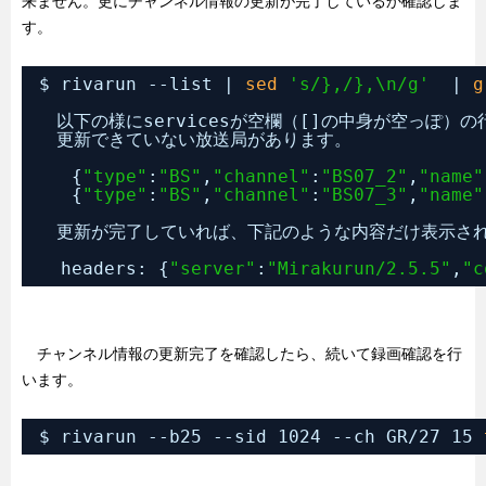
来ません。更にチャンネル情報の更新が完了しているか確認しま
す。
$ rivarun --list | 
sed
's/},/},\n/g'
| 
g
　以下の様にservicesが空欄（[]の中身が空っぽ）
　更新できていない放送局があります。
{
"type"
:
"BS"
,
"channel"
:
"BS07_2"
,
"name"
{
"type"
:
"BS"
,
"channel"
:
"BS07_3"
,
"name"
　更新が完了していれば、下記のような内容だけ表示さ
headers: {
"server"
:
"Mirakurun/2.5.5"
,
"c
チャンネル情報の更新完了を確認したら、続いて録画確認を行
います。
$ rivarun --b25 --sid 1024 --ch GR
/27
15 