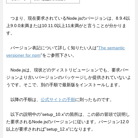
つまり、現在要求されているNode.jsのバージョンは、8.9.4以
上9.0.0未満または10.11.0以上11未満がと言うことが分かりま
す。
バージョン表記について詳しく知りたい人は”
The semantic
versioner for npm
”をご参照下さい。
Node.jsは、現状どのディストリビューションでも、要求バー
ジョンより古いバージョンのパッケージしか提供されていないよ
うです。そこで、別の手順で最新版をインストールします。
以降の手順は、
公式サイトの手順
に則ったものです。
以下の説明中の”setup_10.x”の箇所は、この節の冒頭で説明し
た要求されるNode.jsのバージョンに従います。バージョン12.0
以上が要求されれば”setup_12.x”になります。