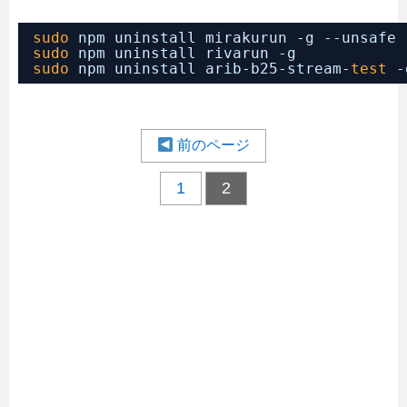
sudo
npm uninstall mirakurun -g --unsafe 
sudo
npm uninstall rivarun -g
sudo
npm uninstall arib-b25-stream-
test
-
前のページ
1
2