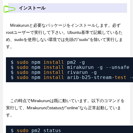
インストール
Mirakurunと必要なパッケージをインストールします。必ず
rootユーザーで実行して下さい。Ubuntu基準で記載しているた
め、sudoを使用しない環境では先頭の”sudo”を除いて実行しま
す。
$ 
sudo
npm 
install
pm2 -g
$ 
sudo
npm 
install
mirakurun -g --unsafe 
$ 
sudo
npm 
install
rivarun -g
$ 
sudo
npm 
install
arib-b25-stream-
test
-
この時点でMirakurunは既に動いています。以下のコマンドを
実行して、Mirakurunのstatusが”online”なら正常起動していま
す。
$ 
sudo
pm2 status