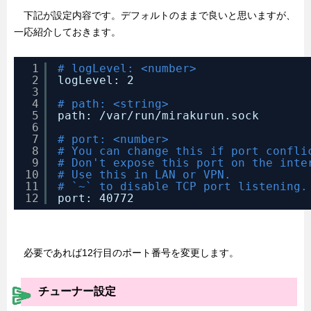
下記が設定内容です。デフォルトのままで良いと思いますが、
一応紹介しておきます。
1
# logLevel: <number>
2
logLevel: 2
3
4
# path: <string>
5
path: 
/var/run/mirakurun
.sock
6
7
# port: <number>
8
# You can change this if port confli
9
# Don't expose this port on the inte
10
# Use this in LAN or VPN.
11
# `~` to disable TCP port listening.
12
port: 40772
必要であれば12行目のポート番号を変更します。
チューナー設定