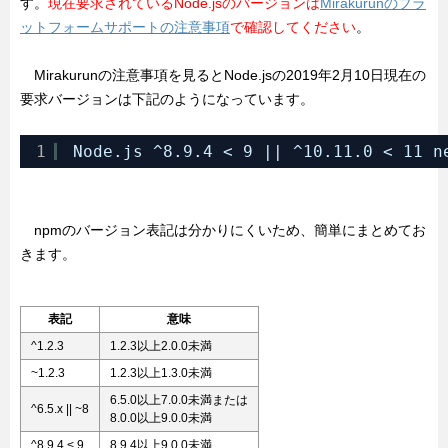
す。
現在要求されているNode.jsのバージョンは
Mirakurunのプラ
ットフォームサポートの注意事項
で確認してください
。
Mirakurunの注意事項を見るとNode.jsの2019年2月10日現在の
要求バージョンは下記のようになっています。
1
Node.js ^8.9.4 < 9 || ^10.11.0 < 11 n
npmのバージョン表記は分かりにくいため、簡単にまとめてお
きます。
表記
意味
^1.2.3
1.2.3以上2.0.0未満
~1.2.3
1.2.3以上1.3.0未満
6.5.0以上7.0.0未満または
^6.5.x || ~8
8.0.0以上9.0.0未満
^8.9.4 < 9
8.9.4以上9.0.0未満