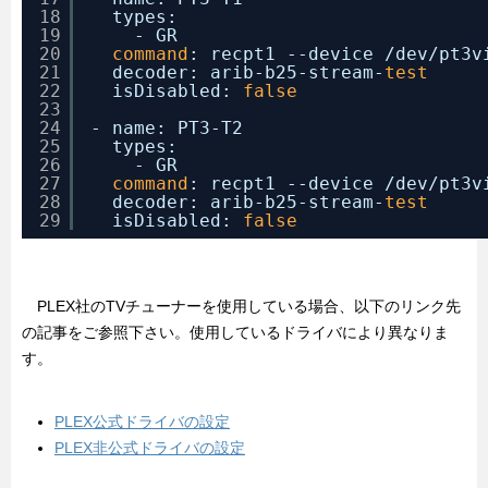
18
types:
19
- GR
20
command
: recpt1 --device 
/dev/pt3v
21
decoder: arib-b25-stream-
test
22
isDisabled: 
false
23
24
- name: PT3-T2
25
types:
26
- GR
27
command
: recpt1 --device 
/dev/pt3v
28
decoder: arib-b25-stream-
test
29
isDisabled: 
false
PLEX社のTVチューナーを使用している場合、以下のリンク先
の記事をご参照下さい。使用しているドライバにより異なりま
す。
PLEX公式ドライバの設定
PLEX非公式ドライバの設定