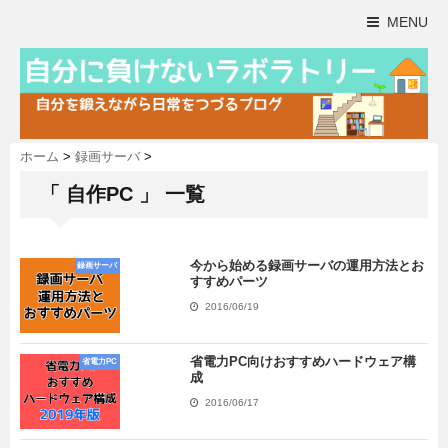
MENU
ホーム
>
録画サーバ
>
「 自作PC 」 一覧
今から始める録画サーバの運用方法とお
録画サーバ
すすめパーツ
2016/06/19
省電力PC向けおすすめハードウェア構
省電力PC
成
2016/06/17