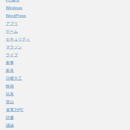
Windows
WordPress
アプリ
ゲーム
セキュリティ
マラソン
ライブ
家事
家具
日曜大工
映画
玩具
登山
省電力PC
読書
議論