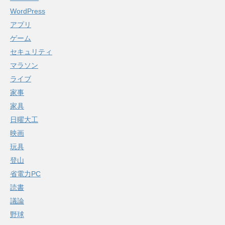
WordPress
アプリ
ゲーム
セキュリティ
マラソン
ライブ
家事
家具
日曜大工
映画
玩具
登山
省電力PC
読書
議論
野球