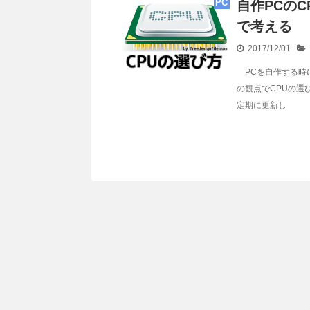
PC
自作PCの
で考える
2017/12/01
PCを自作する時
の観点でCPUの
定期に更新し