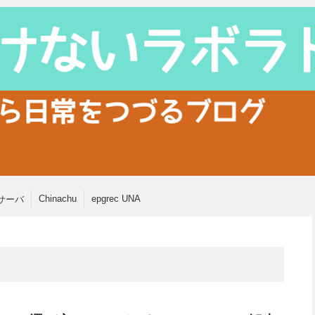
Chinachu
epgrec UNA
サーバ