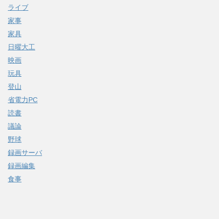
ライブ
家事
家具
日曜大工
映画
玩具
登山
省電力PC
読書
議論
野球
録画サーバ
録画編集
食事