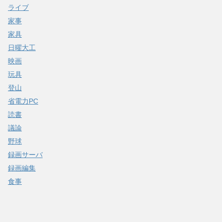
ライブ
家事
家具
日曜大工
映画
玩具
登山
省電力PC
読書
議論
野球
録画サーバ
録画編集
食事