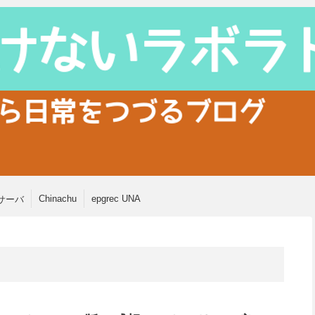
Chinachu
epgrec UNA
サーバ