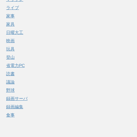
ライブ
家事
家具
日曜大工
映画
玩具
登山
省電力PC
読書
議論
野球
録画サーバ
録画編集
食事