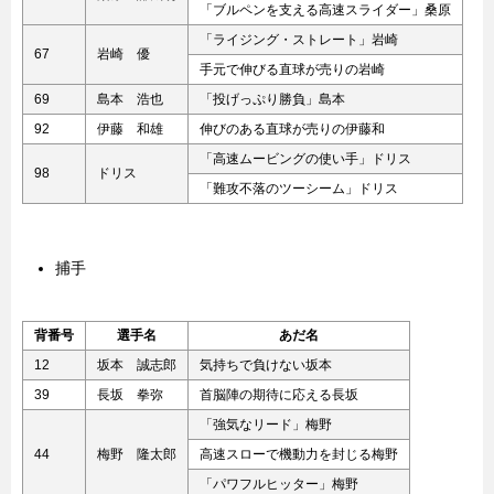
「ブルペンを支える高速スライダー」桑原
「ライジング・ストレート」岩崎
67
岩崎 優
手元で伸びる直球が売りの岩崎
69
島本 浩也
「投げっぷり勝負」島本
92
伊藤 和雄
伸びのある直球が売りの伊藤和
「高速ムービングの使い手」ドリス
98
ドリス
「難攻不落のツーシーム」ドリス
捕手
背番号
選手名
あだ名
12
坂本 誠志郎
気持ちで負けない坂本
39
長坂 拳弥
首脳陣の期待に応える長坂
「強気なリード」梅野
44
梅野 隆太郎
高速スローで機動力を封じる梅野
「パワフルヒッター」梅野