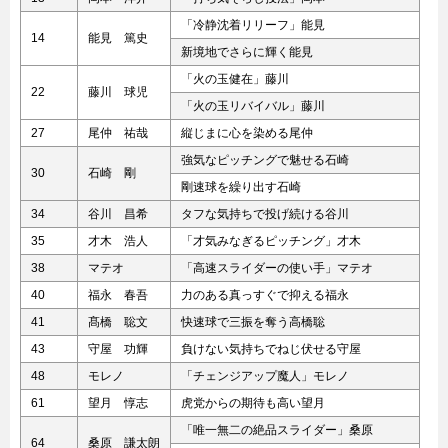
「冷静沈着リリーフ」能見
14
能見 篤史
新境地でさらに輝く能見
「火の玉健在」藤川
22
藤川 球児
「火の玉リバイバル」藤川
27
尾仲 祐哉
縦じまに心を染める尾仲
強気なピッチングで魅せる石崎
30
石崎 剛
剛速球を繰り出す石崎
34
谷川 昌希
タフな気持ちで投げ続ける谷川
35
才木 浩人
「才気みなぎるピッチング」才木
38
マテオ
「高速スライダーの使い手」マテオ
40
福永 春吾
力のある真っすぐで抑える福永
41
髙橋 聡文
快速球で三振を奪う高橋聡
43
守屋 功輝
負けない気持ちでねじ伏せる守屋
48
モレノ
「チェンジアップ魔人」モレノ
61
望月 惇志
虎党からの期待も高い望月
「唯一無二の絶品スライダー」桑原
64
桑原 謙太朗