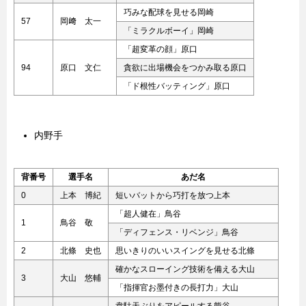
巧みな配球を見せる岡崎
57
岡﨑 太一
「ミラクルボーイ」岡崎
「超変革の顔」原口
94
原口 文仁
貪欲に出場機会をつかみ取る原口
「ド根性バッティング」原口
内野手
背番号
選手名
あだ名
0
上本 博紀
短いバットから巧打を放つ上本
「超人健在」鳥谷
1
鳥谷 敬
「ディフェンス・リベンジ」鳥谷
2
北條 史也
思いきりのいいスイングを見せる北條
確かなスローイング技術を備える大山
3
大山 悠輔
「指揮官お墨付きの長打力」大山