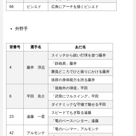
66
ビシエド
広角にアーチを描くビシエド
外野手
背番号
選手名
あだ名
スイッチから鋭い打球を放つ藤井
「鉄砲肩」藤井
4
藤井 淳志
勝負どころでひと振りにかける藤井
抜群の身体能力を誇る藤井
「規格外の弾道」平田
6
平田 良介
「武骨にフルスイング」平田
ダイナミックな守備で魅せる平田
スピードでもぎ取る遠藤
23
遠藤 一星
「竜のベースハンター」遠藤
「竜のハンマー」アルモンテ
42
アルモンテ