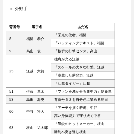
外野手
背番号
選手名
あだ名
「栄光の使者」福留
8
福留 孝介
「バッティングテキスト」福留
9
髙山 俊
「抜群の打撃センス」高山
強肩が光る江越
「スケールの大きな打撃」江越
25
江越 大賀
「卓越した瞬発力」江越
「江越タイガー」江越
51
伊藤 隼太
「ファンを沸かせる集中力」伊藤隼
53
島田 海吏
背番号５３を自分色に染める島田
「アーチを描く若虎」中谷
60
中谷 将大
高い身体能力で守り抜く中谷
「気鋭のヒットメーカー」板山
63
板山 祐太郎
勝利へ突き進む板山