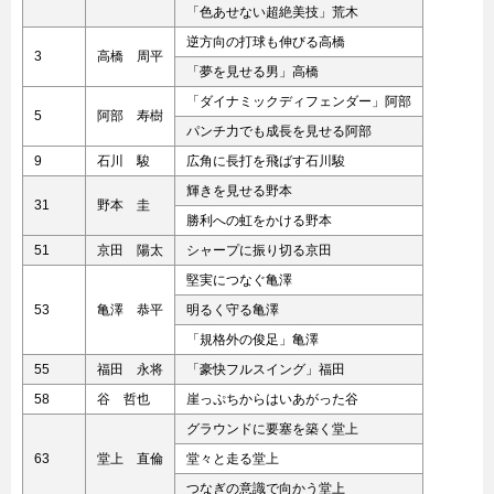
「色あせない超絶美技」荒木
逆方向の打球も伸びる高橋
3
高橋 周平
「夢を見せる男」高橋
「ダイナミックディフェンダー」阿部
5
阿部 寿樹
パンチ力でも成長を見せる阿部
9
石川 駿
広角に長打を飛ばす石川駿
輝きを見せる野本
31
野本 圭
勝利への虹をかける野本
51
京田 陽太
シャープに振り切る京田
堅実につなぐ亀澤
53
亀澤 恭平
明るく守る亀澤
「規格外の俊足」亀澤
55
福田 永将
「豪快フルスイング」福田
58
谷 哲也
崖っぷちからはいあがった谷
グラウンドに要塞を築く堂上
63
堂上 直倫
堂々と走る堂上
つなぎの意識で向かう堂上