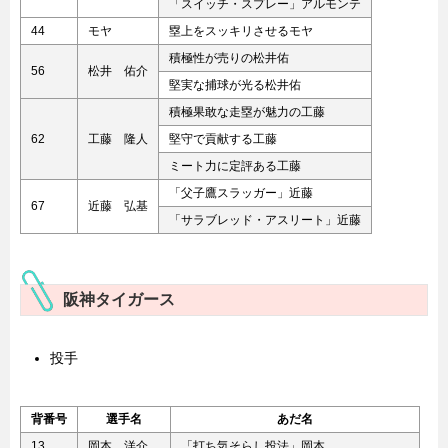
「スイッチ・スプレー」アルモンテ
44
モヤ
塁上をスッキリさせるモヤ
積極性が売りの松井佑
56
松井 佑介
堅実な捕球が光る松井佑
積極果敢な走塁が魅力の工藤
62
工藤 隆人
堅守で貢献する工藤
ミート力に定評ある工藤
「父子鷹スラッガー」近藤
67
近藤 弘基
「サラブレッド・アスリート」近藤
阪神タイガース
投手
背番号
選手名
あだ名
13
岡本 洋介
「打ち気そらし投法」岡本