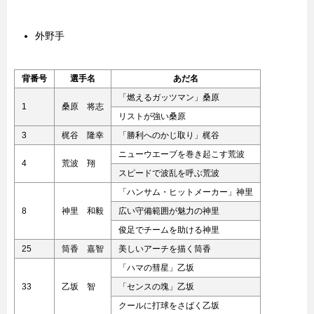
外野手
背番号
選手名
あだ名
「燃えるガッツマン」桑原
1
桑原 将志
リストが強い桑原
3
梶谷 隆幸
「勝利へのかじ取り」梶谷
ニューウエーブを巻き起こす荒波
4
荒波 翔
スピードで波乱を呼ぶ荒波
「ハンサム・ヒットメーカー」神里
8
神里 和毅
広い守備範囲が魅力の神里
俊足でチームを助ける神里
25
筒香 嘉智
美しいアーチを描く筒香
「ハマの彗星」乙坂
33
乙坂 智
「センスの塊」乙坂
クールに打球をさばく乙坂