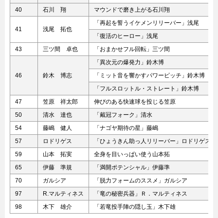
40
石川 翔
マウンドで磨き上がる石川翔
「再起を誓うイケメンリリーバー」浅尾
41
浅尾 拓也
「復活のヒーロー」浅尾
43
三ツ間 卓也
「おまかせフル回転」三ツ間
「異次元の爆発力」鈴木博
46
鈴木 博志
「ミット音を響かすパワーピッチ」鈴木博
「フルスロットル・ストレート」鈴木博
47
笠原 祥太郎
伸びのある快速球を投じる笠原
50
清水 達也
「戴冠フォーク」清水
54
藤嶋 健人
「ナゴヤ期待の星」藤嶋
57
ロドリゲス
「ひょうきん助っ人リリーバー」ロドリゲス
59
山本 拓実
全身を目いっぱい使う山本拓
65
伊藤 準規
「満開ポテンシャル」伊藤準
70
ガルシア
「脱力フォームのススメ」ガルシア
97
R.マルティネス
「竜の秘密兵器」Ｒ．マルティネス
98
木下 雄介
「若竜投手陣の隠し玉」木下雄