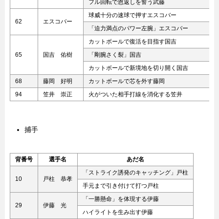
フル回転で恩返しを誓う武藤
球威十分の速球で押すエスコバー
62
エスコバー
「迫力満点のパワー左腕」エスコバー
カットボールで復活を目指す国吉
65
国吉 佑樹
「剛腕さく裂」国吉
カットボールで新境地を切り開く国吉
68
藤岡 好明
カットボールで芯を外す藤岡
94
笠井 崇正
火がついた相手打線を消化する笠井
捕手
背番号
選手名
あだ名
「ストライク誘発のキャッチング」戸柱
10
戸柱 恭孝
手元まで引き付けて打つ戸柱
「一勝懸命」を体現する伊藤
29
伊藤 光
ハイライトを生み出す伊藤