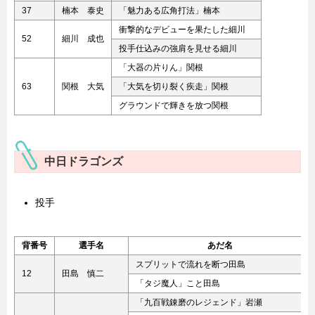
37
楠本 泰史
「魅力ある広角打法」楠本
衝撃的なデビューを果たした細川
52
細川 成也
投手仕込みの強肩を見せる細川
「大器の片りん」関根
63
関根 大気
「大気を切り裂く疾走」関根
グラウンドで輝きを放つ関根
中日ドラゴンズ
投手
背番号
選手名
あだ名
スプリットで流れを断つ田島
12
田島 慎二
「タジ魔人」こと田島
「九百戦錬磨のレジェンド」岩瀬