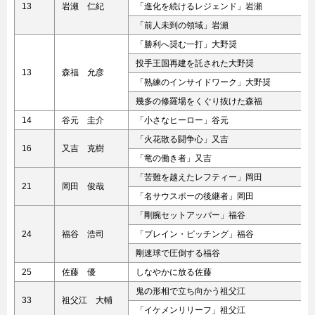
13
岩瀬 仁紀
「進化を続けるレジェンド」岩瀬
「前人未到の領域」岩瀬
「勝利へ奨む一打」大野奨
投手王国再建を託された大野奨
13
森福 允彦
「熟練のインサイドワーク」大野奨
幾多の修羅場をくぐり抜けた森福
14
谷元 圭介
「小さなヒーロー」谷元
「火花散る闘争心」又吉
16
又吉 克樹
「竜の働き者」又吉
「苦難を越えたレフティー」岡田
21
岡田 俊哉
「名サウスポーの後継者」岡田
「剛腕セットアッパー」福谷
24
福谷 浩司
「ブレイン・ピッチング」福谷
剛速球で圧倒する福谷
25
佐藤 優
しなやかに放る佐藤
鬼の形相で立ち向かう祖父江
33
祖父江 大輔
「イケメンリリーフ」祖父江