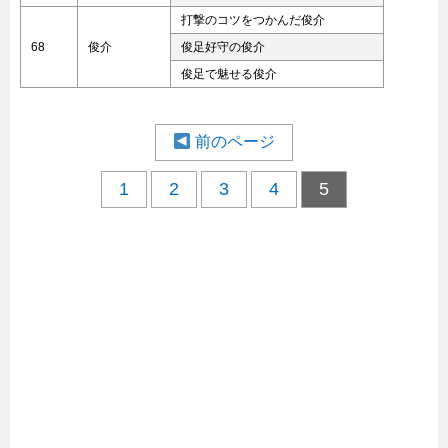
打撃のコツをつかんだ俊介
68
俊介
俊足好守の俊介
俊足で魅せる俊介
前のページ
1
2
3
4
5