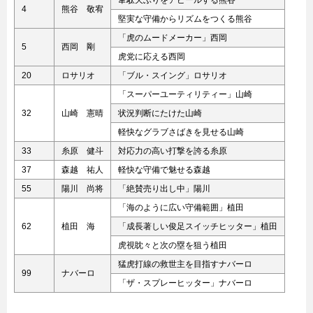
韋駄天ぶりをアピールする熊谷
4
熊谷 敬宥
堅実な守備からリズムをつくる熊谷
「虎のムードメーカー」西岡
5
西岡 剛
虎党に応える西岡
20
ロサリオ
「ブル・スイング」ロサリオ
「スーパーユーティリティー」山崎
32
山崎 憲晴
状況判断にたけた山崎
軽快なグラブさばきを見せる山崎
33
糸原 健斗
対応力の高い打撃を誇る糸原
37
森越 祐人
軽快な守備で魅せる森越
55
陽川 尚将
「絶賛売り出し中」陽川
「海のように広い守備範囲」植田
62
植田 海
「成長著しい俊足スイッチヒッター」植田
虎視眈々と次の塁を狙う植田
猛虎打線の救世主を目指すナバーロ
99
ナバーロ
「ザ・スプレーヒッター」ナバーロ