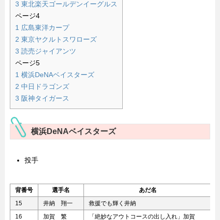
3
東北楽天ゴールデンイーグルス
ページ4
1
広島東洋カープ
2
東京ヤクルトスワローズ
3
読売ジャイアンツ
ページ5
1
横浜DeNAベイスターズ
2
中日ドラゴンズ
3
阪神タイガース
横浜DeNAベイスターズ
投手
背番号
選手名
あだ名
15
井納 翔一
救援でも輝く井納
16
加賀 繁
「絶妙なアウトコースの出し入れ」加賀