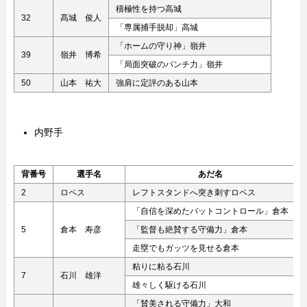
積極性を持つ高城
32
髙城 俊人
「専属捕手脱却」高城
「ホームの守り神」嶺井
39
嶺井 博希
「局面突破のパンチ力」嶺井
50
山本 祐大
強肩に定評のある山本
内野手
背番号
選手名
あだ名
2
ロペス
レフトスタンドへ突き刺すロペス
「自信を深めたバットコントロール」倉本
5
倉本 寿彦
「監督も絶賛する守備力」倉本
走塁でもガッツを見せる倉本
粘りに粘る石川
7
石川 雄洋
雄々しく駆ける石川
「賛美される守備力」大和