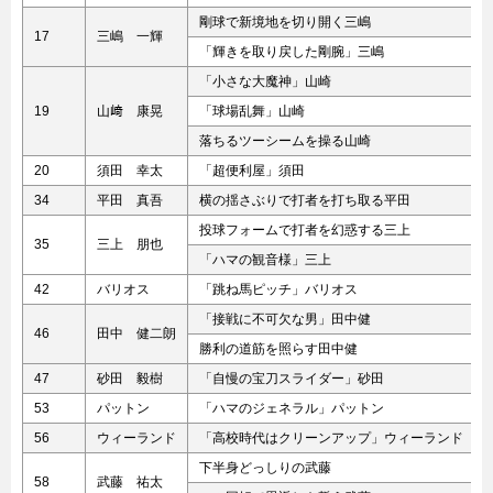
剛球で新境地を切り開く三嶋
17
三嶋 一輝
「輝きを取り戻した剛腕」三嶋
「小さな大魔神」山崎
19
山﨑 康晃
「球場乱舞」山崎
落ちるツーシームを操る山崎
20
須田 幸太
「超便利屋」須田
34
平田 真吾
横の揺さぶりで打者を打ち取る平田
投球フォームで打者を幻惑する三上
35
三上 朋也
「ハマの観音様」三上
42
バリオス
「跳ね馬ピッチ」バリオス
「接戦に不可欠な男」田中健
46
田中 健二朗
勝利の道筋を照らす田中健
47
砂田 毅樹
「自慢の宝刀スライダー」砂田
53
パットン
「ハマのジェネラル」パットン
56
ウィーランド
「高校時代はクリーンアップ」ウィーランド
下半身どっしりの武藤
58
武藤 祐太