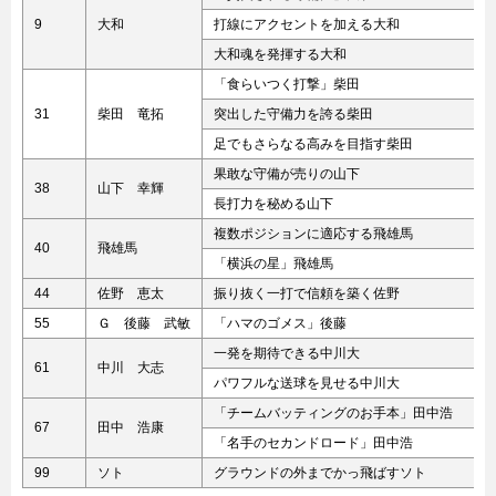
9
大和
打線にアクセントを加える大和
大和魂を発揮する大和
「食らいつく打撃」柴田
31
柴田 竜拓
突出した守備力を誇る柴田
足でもさらなる高みを目指す柴田
果敢な守備が売りの山下
38
山下 幸輝
長打力を秘める山下
複数ポジションに適応する飛雄馬
40
飛雄馬
「横浜の星」飛雄馬
44
佐野 恵太
振り抜く一打で信頼を築く佐野
55
Ｇ 後藤 武敏
「ハマのゴメス」後藤
一発を期待できる中川大
61
中川 大志
パワフルな送球を見せる中川大
「チームバッティングのお手本」田中浩
67
田中 浩康
「名手のセカンドロード」田中浩
99
ソト
グラウンドの外までかっ飛ばすソト