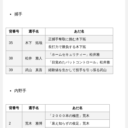
捕手
背番号
選手名
あだ名
正捕手奪取に挑む木下拓
35
木下 拓哉
長打力で勝負する木下拓
「ホームセキュリティー」松井雅
38
松井 雅人
「目覚めたバットコントロール」松井雅
39
武山 真吾
経験値を生かして投手を引っ張る武山
内野手
背番号
選手名
あだ名
「２０００本の極意」荒木
2
荒木 雅博
「衰え知らずの俊足」荒木