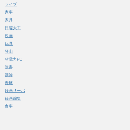
ライブ
家事
家具
日曜大工
映画
玩具
登山
省電力PC
読書
議論
野球
録画サーバ
録画編集
食事