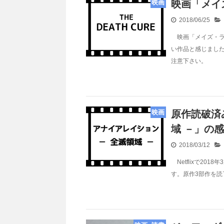
映画
映画「メイ
2018/06/25
映画「メイズ・ラ
い作品と感じまし
注意下さい。
映画
原作読破済み
域 －」の
2018/03/12
Netflixで20
す。原作3部作を