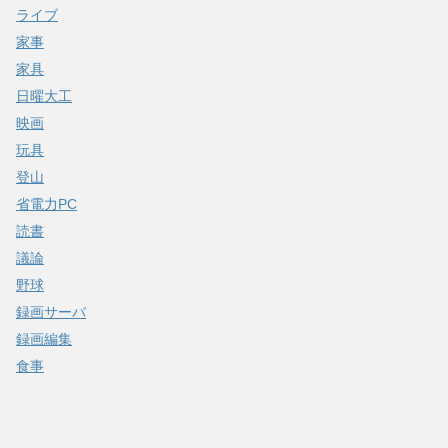
ライブ
家事
家具
日曜大工
映画
玩具
登山
省電力PC
読書
議論
野球
録画サーバ
録画編集
食事