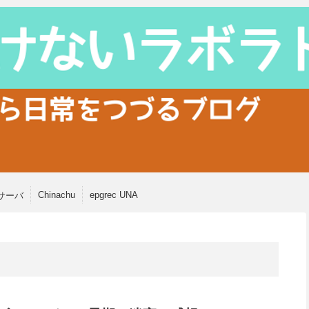
Chinachu
epgrec UNA
サーバ