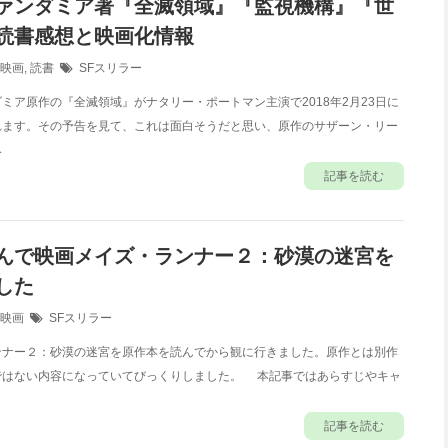
ァンダミア著『全滅領域』『監視機構』『世
読書感想と映画化情報
映画
,
読書
SFスリラー
ア原作の『全滅領域』がナタリー・ポートマン主演で2018年2月23日に
れます。その予告を見て、これは面白そうだと思い、原作のサザーン・リー
み
記事を読む
んで映画メイズ・ランナー２：砂漠の迷宮を
した
映画
SFスリラー
ナー２：砂漠の迷宮を原作本を読んでから観に行きました。原作とは別作
ではない内容になっていてびっくりしました。 本記事ではあらすじやキャ
記事を読む