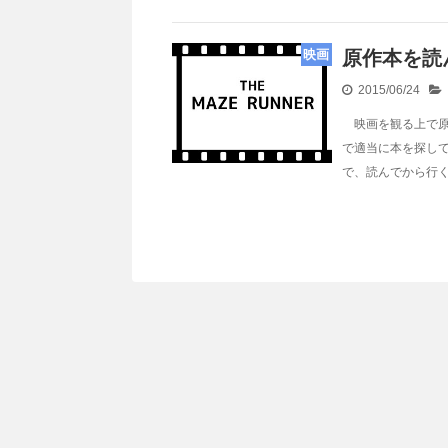
映画
原作本を読
2015/06/24
映画を観る上で原
で適当に本を探し
で、読んでから行