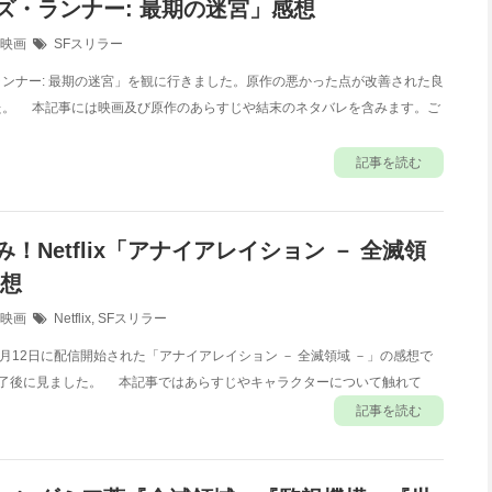
ズ・ランナー: 最期の迷宮」感想
映画
SFスリラー
ンナー: 最期の迷宮」を観に行きました。原作の悪かった点が改善された良
た。 本記事には映画及び原作のあらすじや結末のネタバレを含みます。ご
記事を読む
！Netflix「アナイアレイション － 全滅領
感想
映画
Netflix
,
SFスリラー
18年3月12日に配信開始された「アナイアレイション － 全滅領域 －」の感想で
読了後に見ました。 本記事ではあらすじやキャラクターについて触れて
記事を読む