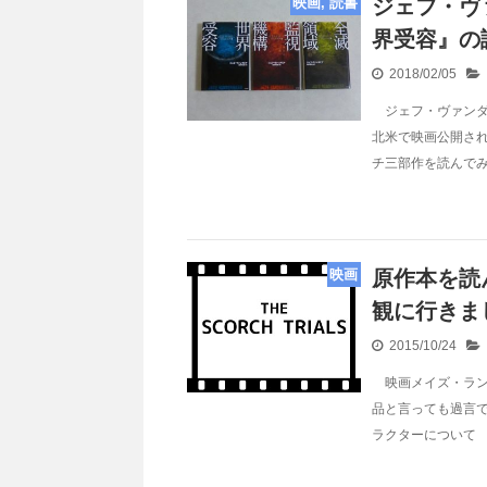
映画, 読書
ジェフ・ヴ
界受容』の
2018/02/05
ジェフ・ヴァンダミ
北米で映画公開さ
チ三部作を読んで
映画
原作本を読
観に行きま
2015/10/24
映画メイズ・ラン
品と言っても過言
ラクターについて