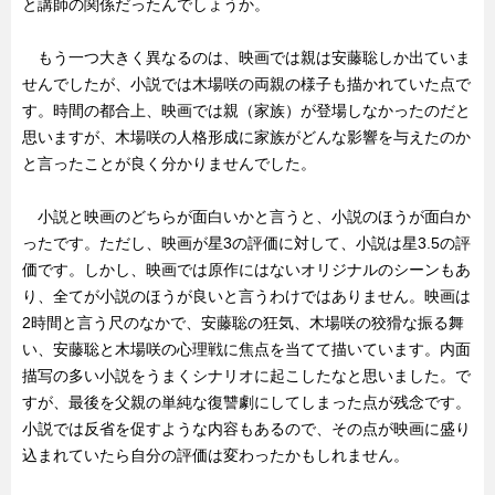
と講師の関係だったんでしょうか。
もう一つ大きく異なるのは、映画では親は安藤聡しか出ていま
せんでしたが、小説では木場咲の両親の様子も描かれていた点で
す。時間の都合上、映画では親（家族）が登場しなかったのだと
思いますが、木場咲の人格形成に家族がどんな影響を与えたのか
と言ったことが良く分かりませんでした。
小説と映画のどちらが面白いかと言うと、小説のほうが面白か
ったです。ただし、映画が星3の評価に対して、小説は星3.5の評
価です。しかし、映画では原作にはないオリジナルのシーンもあ
り、全てが小説のほうが良いと言うわけではありません。映画は
2時間と言う尺のなかで、安藤聡の狂気、木場咲の狡猾な振る舞
い、安藤聡と木場咲の心理戦に焦点を当てて描いています。内面
描写の多い小説をうまくシナリオに起こしたなと思いました。で
すが、最後を父親の単純な復讐劇にしてしまった点が残念です。
小説では反省を促すような内容もあるので、その点が映画に盛り
込まれていたら自分の評価は変わったかもしれません。