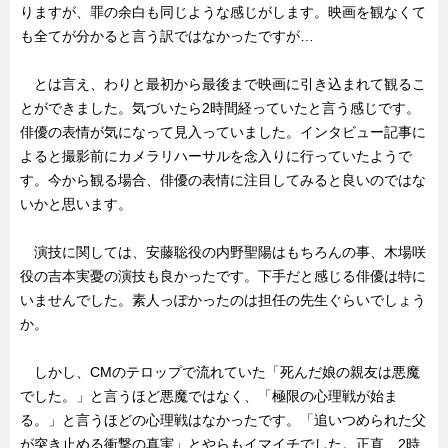
りますが、罪の余白も同じような感じがします。映画を観なくて
も全てが分かると言う訳ではなかったですが…
とは言え、わりと最初から最後まで映画に引き込まれて観るこ
とができました。気づいたら2時間経っていたと言う感じです。
俳優の表情が気になって見入っていました。インタビュー記事に
よると撮影前にカメラリハーサルを念入りに行っていたようで
す。今から観る場合、俳優の表情に注目してみると良いのではな
いかと思います。
演技に関しては、安藤聡役の内野聖陽はもちろんの事、木場咲
役の吉本実憂の演技も良かったです。下手だと感じる俳優は特に
いませんでした。素人っぽかったのは担任の先生ぐらいでしょう
か。
しかし、CMのテロップで流れていた「死んだ娘の親友は悪魔
でした。」と言うほど悪魔ではなく、「極限の心理戦が始ま
る。」と言うほどの心理戦はなかったです。「追いつめられた父
が突き止める衝撃の真実」とやらもイマイチでした。正直、2時