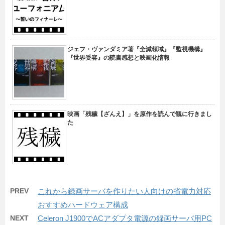
ジェフ・ヴァンダミア著『全滅領域』『監視機構』
『世界受容』の読書感想と映画化情報
映画「残穢【ざんえ】」を原作を読んで観に行きまし
た
PREV
これから録画サーバを作りたい人向けの省電力対応
おすすめハードウェア構成
NEXT
Celeron J1900でACアダプタ電源の録画サーバ用PC