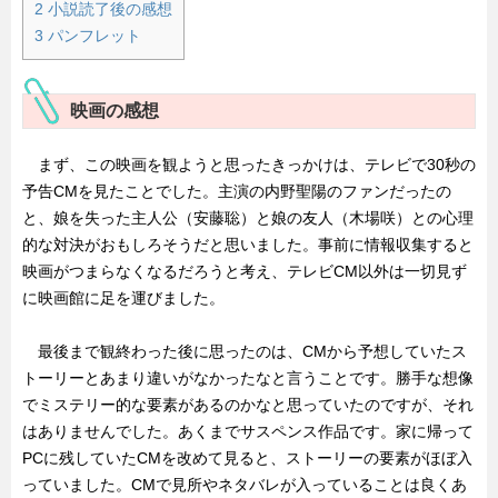
2
小説読了後の感想
3
パンフレット
映画の感想
まず、この映画を観ようと思ったきっかけは、テレビで30秒の
予告CMを見たことでした。主演の内野聖陽のファンだったの
と、娘を失った主人公（安藤聡）と娘の友人（木場咲）との心理
的な対決がおもしろそうだと思いました。事前に情報収集すると
映画がつまらなくなるだろうと考え、テレビCM以外は一切見ず
に映画館に足を運びました。
最後まで観終わった後に思ったのは、CMから予想していたス
トーリーとあまり違いがなかったなと言うことです。勝手な想像
でミステリー的な要素があるのかなと思っていたのですが、それ
はありませんでした。あくまでサスペンス作品です。家に帰って
PCに残していたCMを改めて見ると、ストーリーの要素がほぼ入
っていました。CMで見所やネタバレが入っていることは良くあ