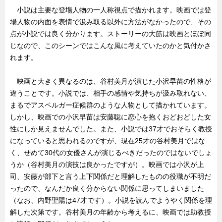
小説は主要な登場人物の一人称視点で描かれます。映画では登
場人物の内面を表情で汲み取る以外に方法がなかったので、その
点が小説では良く分かります。ストーリーの大筋は映画とほぼ同
じなので、このシーンではこんな風に考えていたのかと気付かさ
れます。
映画と大きく異なるのは、谷村美月が演じた小沢早苗の性格が
違うことです。小説では、相手の感情や気持ちが汲み取れない、
まるでアスペルガー症候群のような人物として描かれています。
しかし、映画での小沢早苗は安藤聡に恋心を抱くおどおどした女
性にしか見えませんでした。また、小説では37才でおそらく教授
になっていると思われるのですが、現在25才の谷村美月ではな
く、せめて30代の女優さんが演じるべきだったのではないでしょ
うか（谷村美月の演技は良かったですが）。映画では小沢が上
司、安藤が部下と言う上下関係だと理解したものの役職が不明だ
ったので、なんだか良く分からない関係に思ってしまいました
（なお、内野聖陽は47才です）。小説を読んでようやく関係を理
解した次第です。谷村美月の年齢から考えるに、映画では助教授