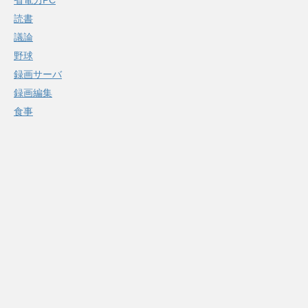
省電力PC
読書
議論
野球
録画サーバ
録画編集
食事